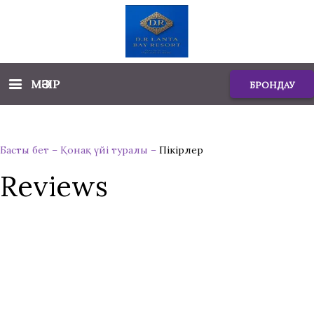
МӘЗІР
БРОНДАУ
Басты бет
–
Қонақ үйі туралы
–
Пікірлер
Reviews