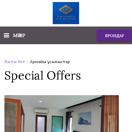
МӘЗІР
БРОНДАУ
Басты бет
–
Арнайы ұсыныстар
Special Offers